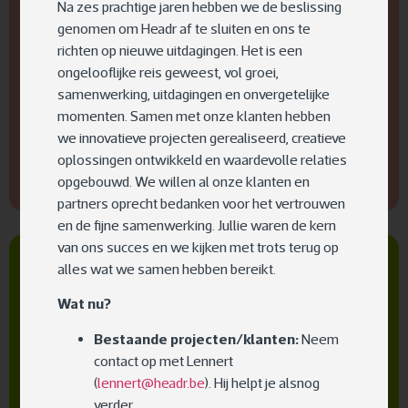
Na zes prachtige jaren hebben we de beslissing
genomen om Headr af te sluiten en ons te
richten op nieuwe uitdagingen. Het is een
ongelooflijke reis geweest, vol groei,
samenwerking, uitdagingen en onvergetelijke
momenten. Samen met onze klanten hebben
Innovatie tijdens Trends
we innovatieve projecten gerealiseerd, creatieve
oplossingen ontwikkeld en waardevolle relaties
Gazelle Awards
opgebouwd. We willen al onze klanten en
partners oprecht bedanken voor het vertrouwen
en de fijne samenwerking. Jullie waren de kern
van ons succes en we kijken met trots terug op
alles wat we samen hebben bereikt.
Innovation Lab
Cloud
Wat nu?
Innovation Creation
Bestaande projecten/klanten:
Neem
contact op met Lennert
(
lennert@headr.be
). Hij helpt je alsnog
verder.