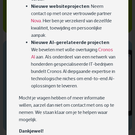
Nieuwe websiteprojecten
: Neem
Workflow transformatie tussen
contact op met onze vertrouwde partner
Tandarts en Labo
Nova
. Hier ben je verzekerd van dezelfde
kwaliteit, toewijding en persoonlijke
aanpak.
Nieuwe AI-gerelateerde projecten
:
We bevelen met volle overtuiging
Cronos
Innovation Lab
Big data
Cloud
AI
aan. Als onderdeel van een netwerk van
honderden gespecialiseerde IT-bedrijven
Innovation Creation
bundelt Cronos AI diepgaande expertise in
technologische niches om end-to-end AI-
oplossingen te leveren.
Mocht je vragen hebben of meer informatie
willen, aarzel dan niet om contact met ons op te
Overstock vermindering bij
nemen. We staan klaar om je te helpen waar
Bredent
mogelijk.
Dankjewel!