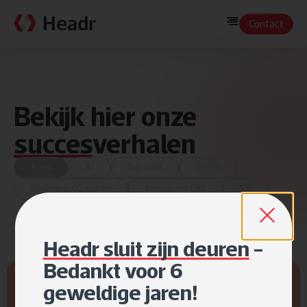
Contact
Bekijk hier onze
succes
verhalen
Alles
AI
Big data
Cloud
Innovation Creation
Innovation Lab
VR
Headr sluit zijn deuren
-
Bedankt voor 6
geweldige jaren!
Innovation Creation
Innovation Lab