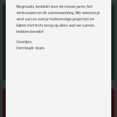
Nogmaals, bedankt voor de mooie jaren, het
vertrouwen en de samenwerking. We wensen je
Innovation Creation
VR
veel succes met je toekomstige projecten en
kijken met trots terug op alles wat we samen
hebben bereikt!
Groetjes,
Het Headr-team
Vereenvoudigen van VR-
onderzoek aan de Universiteit
Hasselt
AI
Innovation Creation
Innovation Lab