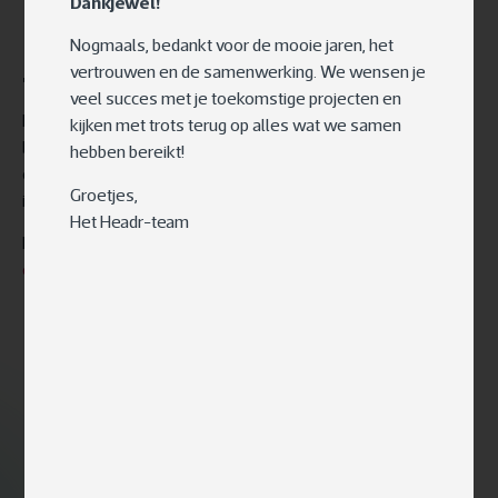
Dankjewel!
Nogmaals, bedankt voor de mooie jaren, het
vertrouwen en de samenwerking. We wensen je
The
result
veel succes met je toekomstige projecten en
Laat de toekomst niet aan je voorbijgaan. Of je nu wilt
kijken met trots terug op alles wat we samen
beginnen met een inspiratiesessie, een brainstorm nodig hebt
hebben bereikt!
om de mogelijkheden te verkennen, of je publiek wilt
Groetjes,
inspireren met een krachtige keynote, wij staan voor je klaar.
Het Headr-team
Ben je klaar om te innoveren?
Neem nu contact met ons op
en ontdek hoe AI het verschil kan maken voor jouw bedrijf.
Next steps