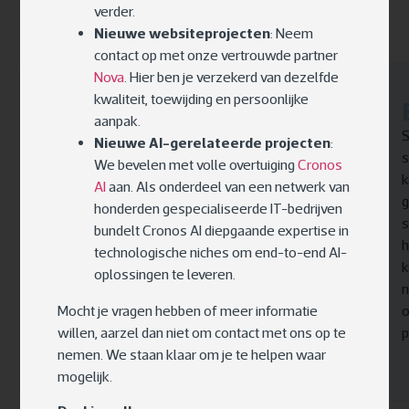
verder.
Services:
Nieuwe websiteprojecten
: Neem
contact op met onze vertrouwde partner
Nova
. Hier ben je verzekerd van dezelfde
kwaliteit, toewijding en persoonlijke
Inspiratiesessie
aanpak.
Voelt jouw team zich overweldigd door de
S
Nieuwe AI-gerelateerde projecten
:
complexiteit van AI? Wij brengen verlichting.
s
We bevelen met volle overtuiging
Cronos
Onze experts komen naar jou toe voor een
k
AI
aan. Als onderdeel van een netwerk van
interactieve inspiratiesessie die specifiek op
g
honderden gespecialiseerde IT-bedrijven
jouw bedrijf is afgestemd. We doorbreken de
s
bundelt Cronos AI diepgaande expertise in
mist rond AI met duidelijke, begrijpelijke
h
technologische niches om end-to-end AI-
voorbeelden en tonen aan hoe AI-revoluties
k
oplossingen te leveren.
binnen handbereik zijn. Deze sessie is
n
Mocht je vragen hebben of meer informatie
ontworpen om te inspireren, niet om te
o
willen, aarzel dan niet om contact met ons op te
intimideren; we gaan niet technisch diep in,
p
nemen. We staan klaar om je te helpen waar
maar focussen op wat mogelijk is.
mogelijk.