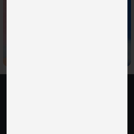
GPT-4o: De Toekomst van
Natuurlijke Mens-Computer
Interactie
Let’s get in
touch
Klaar voor innovatie? Laat dan hier je gegevens achter en en
we nemen snel contact met je
op.