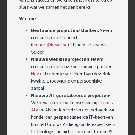
alles wat we samen hebben bereikt.
Wat nu?
Bestaande projecten/klanten:
Neem
contact op met Lennert
Inspiration
(
lennert@headr.be
). Hij helpt je alsnog
verder.
AI evolueert razendsnel en biedt eindeloze
Nieuwe websiteprojecten
: Neem
mogelijkheden. Het kan echter complex zijn om te
contact op met onze vertrouwde partner
begrijpen hoe jouw bedrijf hiervan kan profiteren. Bij
Nova
. Hier ben je verzekerd van dezelfde
Headr starten we met het
in kaart brengen van de
kwaliteit, toewijding en persoonlijke
mogelijkheden die AI biedt voor jouw specifieke
aanpak.
situatie
. We delen essentiële kennis over wat wel
Nieuwe AI-gerelateerde projecten
:
en niet werkt en identificeren samen de problemen
We bevelen met volle overtuiging
Cronos
binnen jouw bedrijf die met AI kunnen worden
AI
aan. Als onderdeel van een netwerk van
opgelost. Laat je inspireren door de toekomst,
honderden gespecialiseerde IT-bedrijven
vandaag.
bundelt Cronos AI diepgaande expertise in
Lees meer
technologische niches om end-to-end AI-