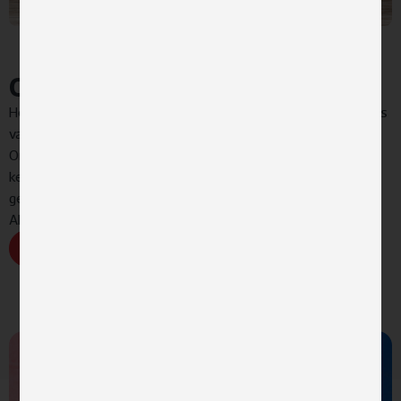
Our story
Headr is een team van digitale experts met een passie en kennis
van artificiële intelligentie, gevestigd in Hasselt en Antwerpen.
Onze frisse, onafhankelijke en innovatieve kijk levert keer op
keer meerwaarde aan onze klanten. Een team van
gelijkgestemden, allemaal gedreven door innovatie en nieuwe
AI-technologieën.
Meer over Headr
AI
Technologie