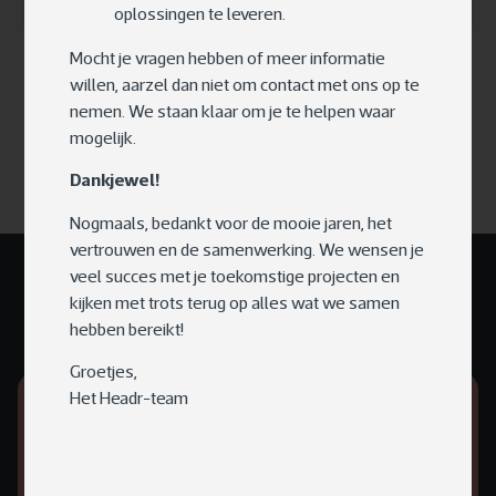
oplossingen te leveren.
Mocht je vragen hebben of meer informatie
willen, aarzel dan niet om contact met ons op te
Meer over onze aanpak
nemen. We staan klaar om je te helpen waar
mogelijk.
Dankjewel!
Nogmaals, bedankt voor de mooie jaren, het
vertrouwen en de samenwerking. We wensen je
veel succes met je toekomstige projecten en
kijken met trots terug op alles wat we samen
Projecten
hebben bereikt!
Alle projecten
Groetjes,
Het Headr-team
Innovation Creation
Innovation Lab